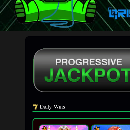
Daily Wins