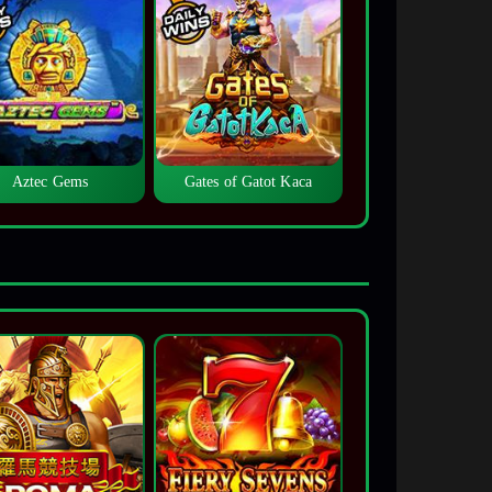
Aztec Gems
Gates of Gatot Kaca