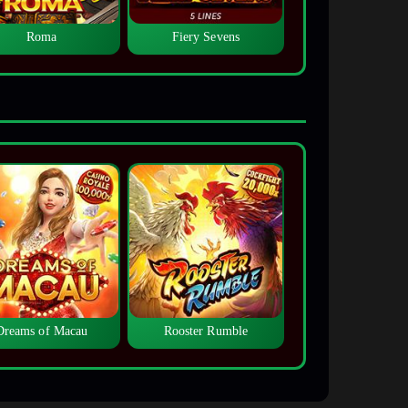
Roma
Fiery Sevens
Dreams of Macau
Rooster Rumble