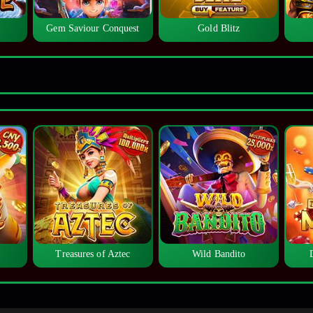
Gem Saviour Conquest
Gold Blitz
Treasures of Aztec
Wild Bandito