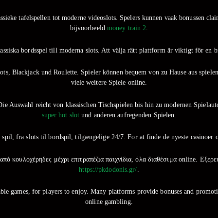
lassieke tafelspellen tot moderne videoslots. Spelers kunnen vaak bonussen cla
bijvoorbeeld
money train 2
.
assiska bordsspel till moderna slots. Att välja rätt plattform är viktigt för en 
Slots, Blackjack und Roulette. Spieler können bequem von zu Hause aus spiele
viele weitere Spiele online.
. Die Auswahl reicht von klassischen Tischspielen bis hin zu modernen Spiel
super hot slot
und anderen aufregenden Spielen.
 spil, fra slots til bordspil, tilgængelige 24/7. For at finde de nyeste casinoe
από κουλοχέρηδες μέχρι επιτραπέζια παιχνίδια, όλα διαθέσιμα online. Εξερ
https://pkdodonis.gr/
.
 table games, for players to enjoy. Many platforms provide bonuses and promo
online gambling.