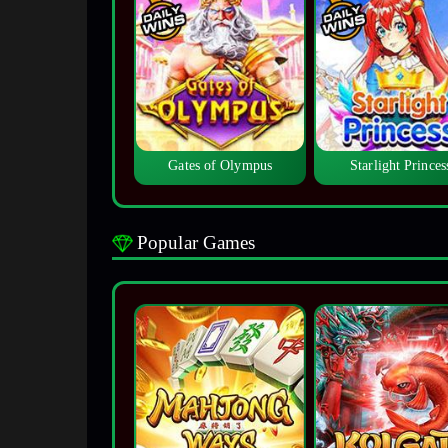
Gates of Olympus
Starlight Princes
Popular Games