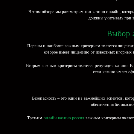
В этом обзоре мы рассмотрим топ казино онлайн, котор
должны учитывать при в
Выбор 
Первым и наиболее важным критерием является лицензия
которое имеет лицензию от известных игорных 
Вторым важным критерием является репутация казино. Ва
если казино имеет оф
Безопасность – это один из важнейших аспектов, кот
обеспечения безопасно
Третьим
онлайн казино россия
важным критерием является