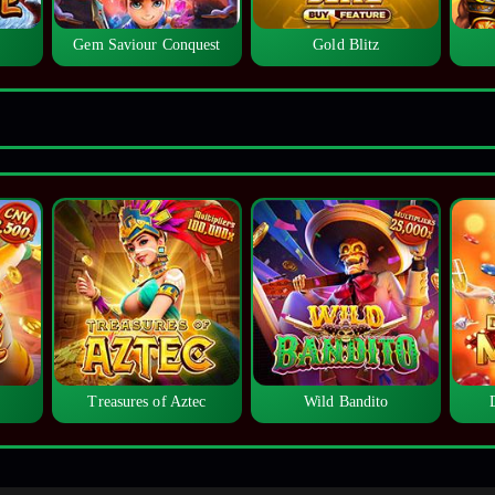
Gem Saviour Conquest
Gold Blitz
Treasures of Aztec
Wild Bandito