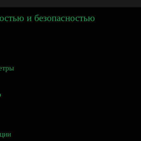
ностью и безопасностью
етры
р
ации