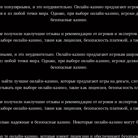
лее популярными, и это неудивительно. Онлайн-казино предлагают игр
емя и из любой точки мира. Однако, при выборе онлайн-казино, игроки
безопасные казино.
ые получили наилучшие отзывы и рекомендации от игроков и эксперто
ыборе онлайн-казино, такие как лицензия, безопасность платежей, а та
ярными, и это неудивительно. Онлайн-казино предлагают игрокам широк
 из любой точки мира. Однако, при выборе онлайн-казино, игроки дол
безопасные казино.
м найти лучшие онлайн-казино, которые предлагают игры на деньги, сл
тывать при выборе онлайн-казино, такие как лицензия, безопасность пл
ые получили наилучшие отзывы и рекомендации от игроков и эксперто
ыборе онлайн-казино, такие как лицензия, безопасность платежей, а та
лько надежные и безопасные казино. Некоторые онлайн-казино могут б
ко те онлайн-казино, которые имеют лицензию и обеспечивают безопасн