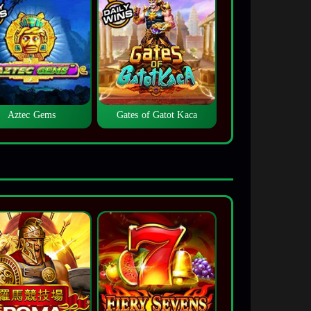
Aztec Gems
Gates of Gatot Kaca