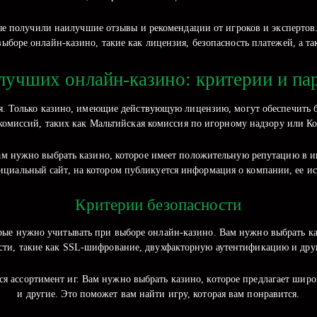
ые получили наилучшие отзывы и рекомендации от игроков и эксперто
ыборе онлайн-казино, такие как лицензия, безопасность платежей, а та
лучших онлайн-казино: критерии и па
. Только казино, имеющие действующую лицензию, могут обеспечить бе
комиссий, таких как Мальтийская комиссия по игорному надзору или К
м нужно выбрать казино, которое имеет положительную репутацию в инт
ициальный сайт, на котором публикуется информация о компании, ее и
Критерии безопасности
орые нужно учитывать при выборе онлайн-казино. Вам нужно выбрать ка
сти, такие как SSL-шифрование, двухфакторную аутентификацию и дру
 ассортимент иг. Вам нужно выбрать казино, которое предлагает широк
и другие. Это поможет вам найти игру, которая вам понравится.