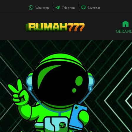
Whatsapp
Telegram
Livechat
BERAN