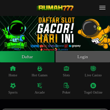
Beranda
Slot Online
Live Casino
Sportsbook
Arcade
Togel Online
Daftar
Login
Poker
Whatsapp
Home
Hot Games
Slots
Live Casino
Telegram
Sports
Arcade
Poker
Togel Online
Livechat