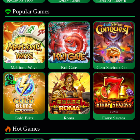
Power of Thor Megaways
Aztec Gems
Gates of Gatot Kaca
Popular Games
Mahjong Ways
Koi Gate
Gem Saviour Conquest
Gold Blitz
Roma
Fiery Sevens
Hot Games