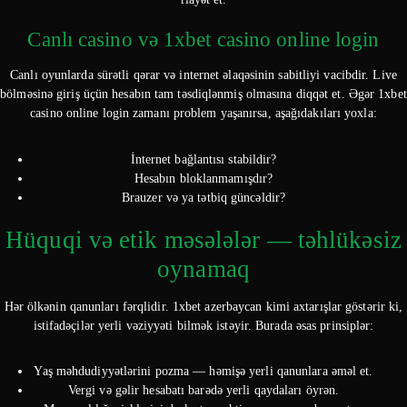
Canlı casino və 1xbet casino online login
Canlı oyunlarda sürətli qərar və internet əlaqəsinin sabitliyi vacibdir. Live
bölməsinə giriş üçün hesabın tam təsdiqlənmiş olmasına diqqət et. Əgər 1xbet
casino online login zamanı problem yaşanırsa, aşağıdakıları yoxla:
İnternet bağlantısı stabildir?
Hesabın bloklanmamışdır?
Brauzer və ya tətbiq güncəldir?
Hüquqi və etik məsələlər — təhlükəsiz
oynamaq
Hər ölkənin qanunları fərqlidir. 1xbet azerbaycan kimi axtarışlar göstərir ki,
istifadəçilər yerli vəziyyəti bilmək istəyir. Burada əsas prinsiplər:
Yaş məhdudiyyətlərini pozma — həmişə yerli qanunlara əməl et.
Vergi və gəlir hesabatı barədə yerli qaydaları öyrən.