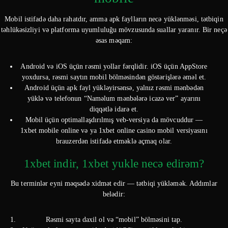
Mobil istifadə daha rahatdır, amma apk faylların necə yüklənməsi, tətbiqin
təhlükəsizliyi və platforma uyumluluğu mövzusunda suallar yaranır. Bir neçə
əsas məqam:
Android və iOS üçün rəsmi yollar fərqlidir. iOS üçün AppStore
yoxdursa, rəsmi saytın mobil bölməsindən göstərişlərə əməl et.
Android üçün apk fayl yükləyirsənsə, yalnız rəsmi mənbədən
yüklə və telefonun “Naməlum mənbələrə icazə ver” ayarını
diqqətlə idarə et.
Mobil üçün optimallaşdırılmış veb-versiya da mövcuddur —
1xbet mobile online və ya 1xbet online casino mobil versiyasını
brauzerdən istifadə etməklə açmaq olar.
1xbet indir, 1xbet yukle necə edirəm?
Bu terminlər eyni məqsədə xidmət edir — tətbiqi yükləmək. Addımlar
belədir:
Rəsmi sayta daxil ol və “mobil” bölməsini tap.