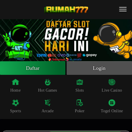
Beranda
Slot Online
Live Casino
Sportsbook
Arcade
Togel Online
Daftar
Login
Poker
Whatsapp
Home
Hot Games
Slots
Live Casino
Telegram
Sports
Arcade
Poker
Togel Online
Livechat