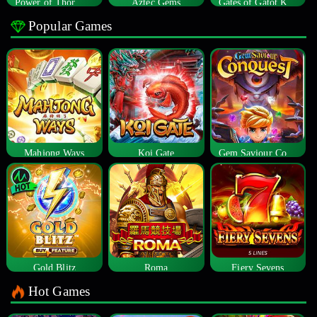
Power of Thor Megaways
Aztec Gems
Gates of Gatot Kaca
Popular Games
Mahjong Ways
Koi Gate
Gem Saviour Conquest
Gold Blitz
Roma
Fiery Sevens
Hot Games