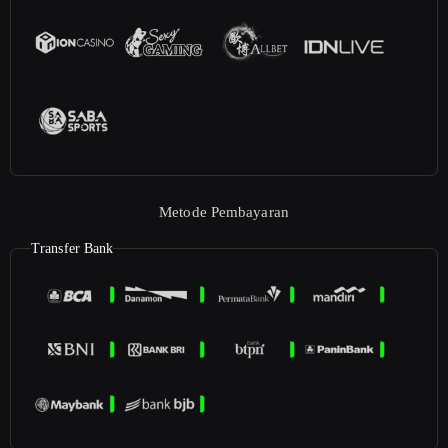
Metode Pembayaran
Transfer Bank