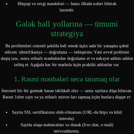
Hüquqi və vergi məsələləri — hansı ölkədə nələri bilmək
lazımdır.
Gələk həll yollarına — ümumi
strategiya
Bu problemləri sistemli şəkildə həll etmək üçün sadə bir yanaşma qəbul
edirəm: identifikasiya — doğrulama — tətbiqetmə. Yəni əvvəl problemi
dəqiq tanı, sonra etibarlı mənbələrdən doğrulama et və nəhayət addım-addım
tətbiq et. Aşağıda hər bir mərhələ üçün praktiki addımlar var.
1. Rəsmi mənbələri necə tanımaq olar
İnterneti bir-bir gəzmək bəzən təhlükəli olur — saxta saytlara düşə bilərsən.
Rəsmi 1xbet saytı və ya etibarlı mirror-ları tapmaq üçün bunlara diqqət et:
Saytın SSL sertifikatının olub-olmaması (URL-də https və kilid
simvolu).
Saytda əlaqə məlumatları və dəstək (live chat, e-mail)
mövcuddurmu.