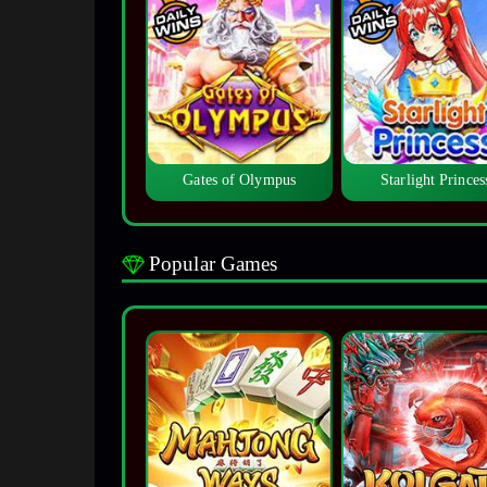
Gates of Olympus
Starlight Princes
Popular Games