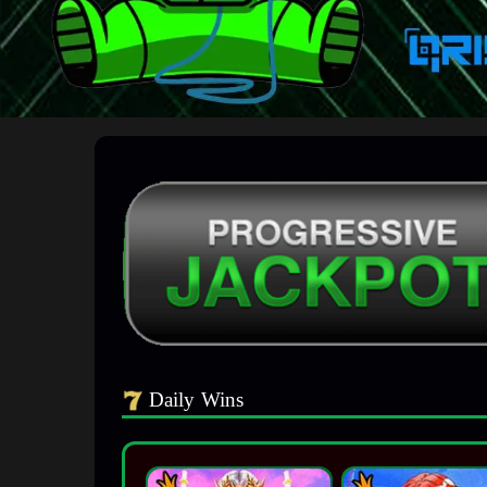
Daily Wins