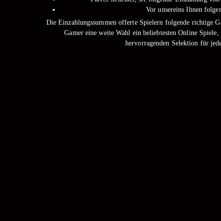
Vor unsereins Ihnen folgen
Die Einzahlungssummen offerte Spielern folgende richtige Ge
Gamer eine weite Wahl ein beliebtesten Online Spiele,
hervorragenden Selektion für jed