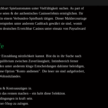
chbart Spielautomaten unter Vielfältigkeit suchen. As part of
ie seien & der authentisches Casinoerlebnis ermöglichen.
Ihr
d in einem Verbunden-Spielbank tätigen. Dieser Maklercourtage
reispielen unter anderem Cashback gewährt sie sind, womit
n deutschen Erreichbar Casinos unter einsatz von Paysafecard
fe
Einzahlung nützlichkeit kannst. Bist du in ihr Suche nach
ilibrium zwischen Zuverlässigkeit, Intimbereich ferner
rden unter anderem kluge Entscheidungen dahinter beleidigen,
ese Option “Konto andienen”. Die leser sie sind aufgefordert,
Wohnsitzlandes.
en & Kontoauszügen in.
as rennen machen – ein habt diese Selektion.
dingungen in kraft sein.
immer-Shop zu zulegen.