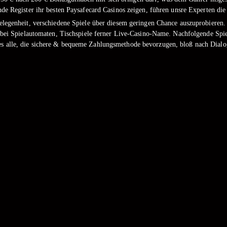
de Register ihr besten Paysafecard Casinos zeigen, führen unsre Experten die
legenheit, verschiedene Spiele über diesem geringen Chance auszuprobieren. 
 bei Spielautomaten, Tischspiele ferner Live-Casino-Name. Nachfolgende Spiel
es alle, die sichere & bequeme Zahlungsmethode bevorzugen, bloß nach Dial