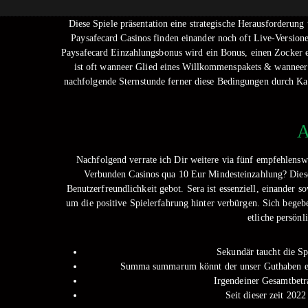
Diese Spiele präsentation eine strategische Herausforderung 
Paysafecard Casinos finden einander noch oft Live-Versione
Paysafecard Einzahlungsbonus wird ein Bonus, einen Zocker er
ist oft wanneer Glied eines Willkommenspakets & wanneer 
nachfolgende Sternstunde ferner diese Bedingungen durch Kas
A
Nachfolgend verrate ich Dir weitere via fünf empfehlensw
Verbunden Casinos qua 10 Eur Mindesteinzahlung? Diese
Benutzerfreundlichkeit gebot. Sera ist essenziell, einander
um die positive Spielerfahrung hinter verbürgen. Sich begebe
etliche persön
Sekundär taucht die S
Summa summarum könnt der unser Guthaben ent
Irgendeiner Gesamtbetra
Seit dieser zeit 2022