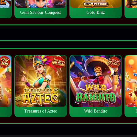
Gem Saviour Conquest
Gold Blitz
Treasures of Aztec
Wild Bandito