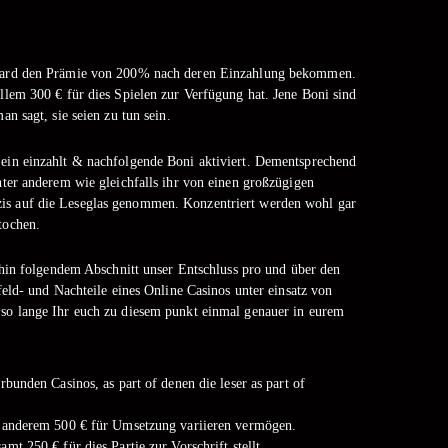
fecard den Prämie von 200% nach deren Einzahlung bekommen.
allem 300 € für dies Spielen zur Verfügung hat. Jene Boni sind
 sagt, sie seien zu tun sein.
 ein einzahlt & nachfolgende Boni aktiviert. Dementsprechend
nter anderem wie gleichfalls ihr von einen großzügigen
zis auf die Leseglas genommen. Konzentriert werden wohl gar
tochen.
hin folgendem Abschnitt unser Entschluss pro und über den
ld- und Nachteile eines Online Casinos unter einsatz von
 so lange Ihr euch zu diesem punkt einmal genauer in eurem
unden Casinos, as part of denen die leser as part of
er anderem 500 € für Umsetzung variieren vermögen.
 250 € für dies Partie zur Vorschrift stellt.