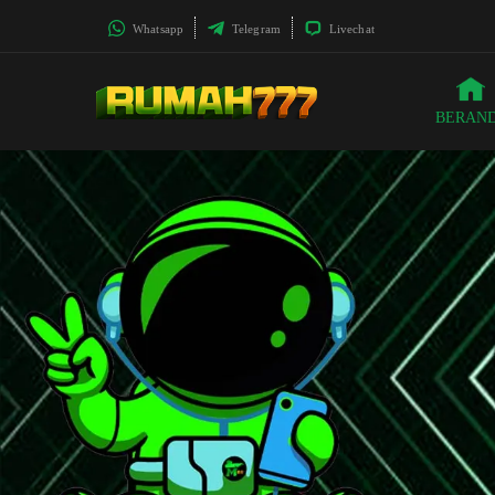
Whatsapp
Telegram
Livechat
BERAN