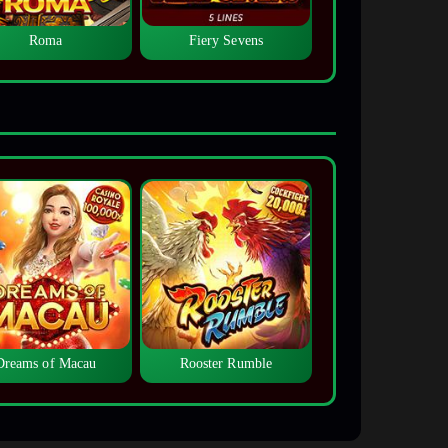
Roma
Fiery Sevens
Dreams of Macau
Rooster Rumble