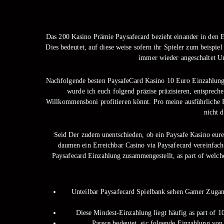
Das 200 Kasino Prämie Paysafecard bezieht einander in den
Dies bedeutet, auf diese weise sofern ihr Spieler zum beispie
immer wieder angeschaltet Um
Nachfolgende besten PaysafeCard Kasino 10 Euro Einzahlungen
wurde ich euch folgend präzise präzisieren, entsprech
Willkommensboni profitieren könnt. Pro meine ausführliche 
nicht 
Seid Der zudem unentschieden, ob ein Paysafe Kasino eure
daumen ein Erreichbar Casino via Paysafecard vereinfach
Paysafecard Einzahlung zusammengestellt, as part of welch
Unteilbar Paysafecard Spielbank sehen Gamer Zugang 
Diese Mindest-Einzahlung liegt häufig as part of 
Parece bedeutet, sic folgende Einzahlung von