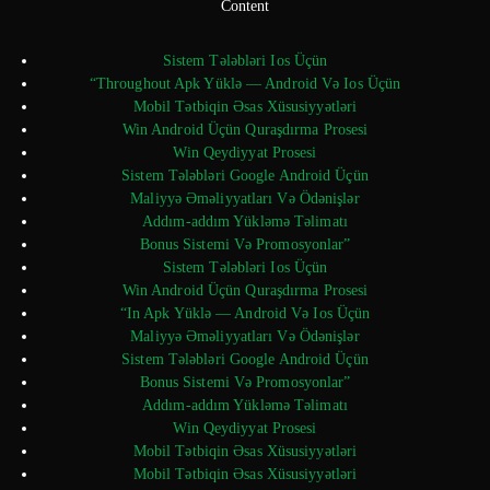
Content
Sistem Tələbləri Ios Üçün
“Throughout Apk Yüklə — Android Və Ios Üçün
Mobil Tətbiqin Əsas Xüsusiyyətləri
Win Android Üçün Quraşdırma Prosesi
Win Qeydiyyat Prosesi
Sistem Tələbləri Google Android Üçün
Maliyyə Əməliyyatları Və Ödənişlər
Addım-addım Yükləmə Təlimatı
Bonus Sistemi Və Promosyonlar”
Sistem Tələbləri Ios Üçün
Win Android Üçün Quraşdırma Prosesi
“In Apk Yüklə — Android Və Ios Üçün
Maliyyə Əməliyyatları Və Ödənişlər
Sistem Tələbləri Google Android Üçün
Bonus Sistemi Və Promosyonlar”
Addım-addım Yükləmə Təlimatı
Win Qeydiyyat Prosesi
Mobil Tətbiqin Əsas Xüsusiyyətləri
Mobil Tətbiqin Əsas Xüsusiyyətləri