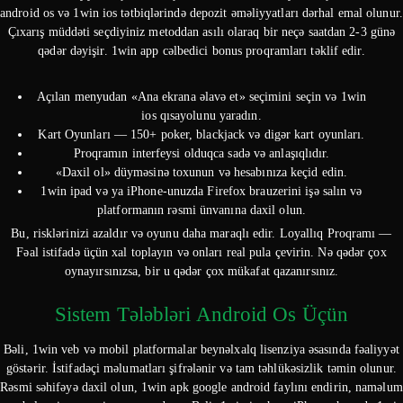
android os və 1win ios tətbiqlərində depozit əməliyyatları dərhal emal olunur.
Çıxarış müddəti seçdiyiniz metoddan asılı olaraq bir neçə saatdan 2-3 günə
qədər dəyişir. 1win app cəlbedici bonus proqramları təklif edir.
Açılan menyudan «Ana ekrana əlavə et» seçimini seçin və 1win
ios qısayolunu yaradın.
Kart Oyunları — 150+ poker, blackjack və digər kart oyunları.
Proqramın interfeysi olduqca sadə və anlaşıqlıdır.
«Daxil ol» düyməsinə toxunun və hesabınıza keçid edin.
1win ipad və ya iPhone-unuzda Firefox brauzerini işə salın və
platformanın rəsmi ünvanına daxil olun.
Bu, risklərinizi azaldır və oyunu daha maraqlı edir. Loyallıq Proqramı —
Fəal istifadə üçün xal toplayın və onları real pula çevirin. Nə qədər çox
oynayırsınızsa, bir u qədər çox mükafat qazanırsınız.
Sistem Tələbləri Android Os Üçün
Bəli, 1win veb və mobil platformalar beynəlxalq lisenziya əsasında fəaliyyət
göstərir. İstifadəçi məlumatları şifrələnir və tam təhlükəsizlik təmin olunur.
Rəsmi səhifəyə daxil olun, 1win apk google android faylını endirin, naməlum